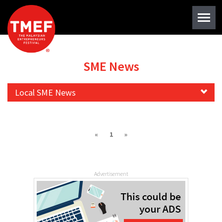
SME News
Local SME News
«
1
»
Advertisement